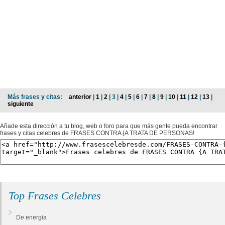
Más frases y citas:
anterior
|
1
|
2
| 3 |
4
|
5
|
6
|
7
|
8
|
9
|
10
|
11
|
12
|
13
|
siguiente
Añade esta dirección a tu blog, web o foro para que más gente pueda encontrar
frases y citas celebres de FRASES CONTRA {A TRATA DE PERSONAS!
Top Frases Celebres
De energia