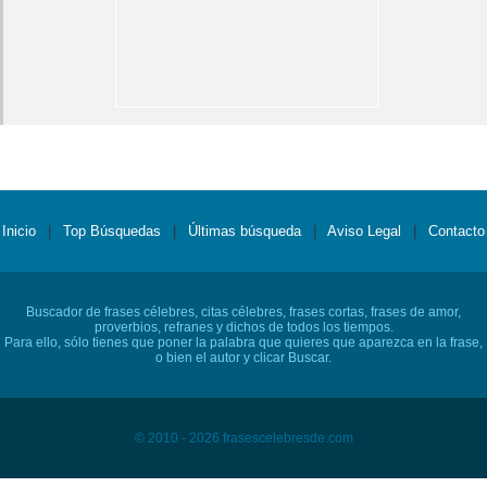
Inicio
|
Top Búsquedas
|
Últimas búsqueda
|
Aviso Legal
|
Contacto
Buscador de frases célebres, citas célebres, frases cortas, frases de amor,
proverbios, refranes y dichos de todos los tiempos.
Para ello, sólo tienes que poner la palabra que quieres que aparezca en la frase,
o bien el autor y clicar Buscar.
© 2010 - 2026 frasescelebresde.com