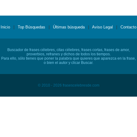
Inicio
|
Top Búsquedas
|
Últimas búsqueda
|
Aviso Legal
|
Contacto
Buscador de frases célebres, citas célebres, frases cortas, frases de amor,
proverbios, refranes y dichos de todos los tiempos.
Para ello, sólo tienes que poner la palabra que quieres que aparezca en la frase,
o bien el autor y clicar Buscar.
© 2010 - 2026 frasescelebresde.com