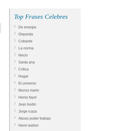
Top Frases Celebres
De energia
Orquesta
Cobarde
La norma
Necio
Santa ana
Critica
Hogar
El universo
Munoz marin
Henry fayol
Jean bodin
Jorge icaza
Abuso poder trabajo
Henri wallon