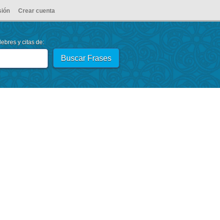
sión
Crear cuenta
ebres y citas de: