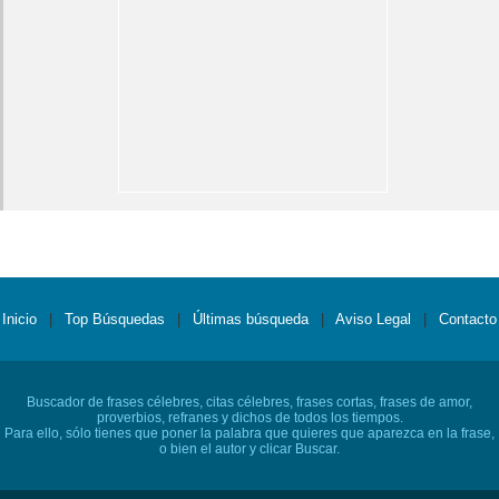
Inicio
|
Top Búsquedas
|
Últimas búsqueda
|
Aviso Legal
|
Contacto
Buscador de frases célebres, citas célebres, frases cortas, frases de amor,
proverbios, refranes y dichos de todos los tiempos.
Para ello, sólo tienes que poner la palabra que quieres que aparezca en la frase,
o bien el autor y clicar Buscar.