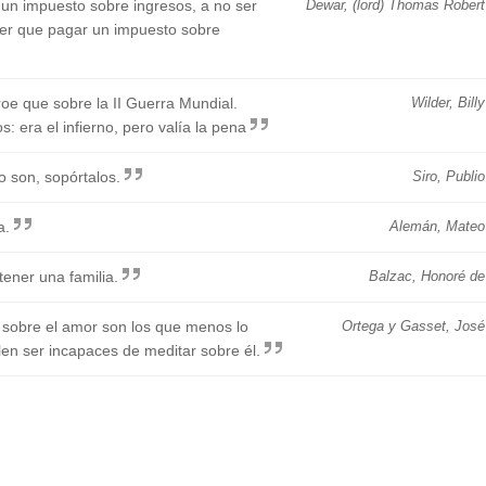
un impuesto sobre ingresos, a no ser
Dewar, (lord) Thomas Robert
ener que pagar un impuesto sobre
oe que sobre la II Guerra Mundial.
Wilder, Billy
: era el infierno, pero valía la pena
o son, sopórtalos.
Siro, Publio
a.
Alemán, Mateo
ener una familia.
Balzac, Honoré de
sobre el amor son los que menos lo
Ortega y Gasset, José
elen ser incapaces de meditar sobre él.