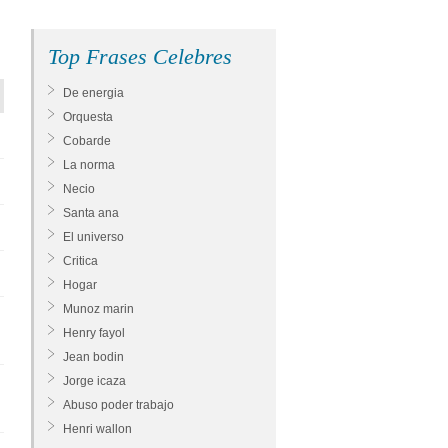
Top Frases Celebres
De energia
Orquesta
Cobarde
La norma
Necio
Santa ana
El universo
Critica
Hogar
Munoz marin
Henry fayol
Jean bodin
Jorge icaza
Abuso poder trabajo
Henri wallon