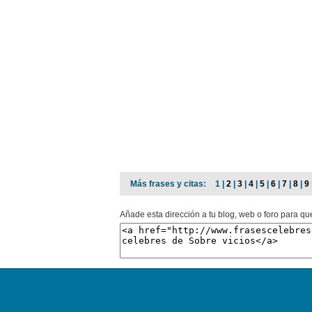
Más frases y citas:
1 |
2
|
3
|
4
|
5
|
6
|
7
|
8
|
9
Añade esta dirección a tu blog, web o foro para qu