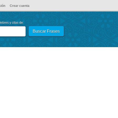
sión
Crear cuenta
ebres y citas de: