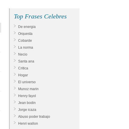
Top Frases Celebres
De energia
Orquesta
Cobarde
La norma
Necio
Santa ana
Critica
Hogar
El universo
Munoz marin
Henry fayol
Jean bodin
Jorge icaza
Abuso poder trabajo
Henri wallon