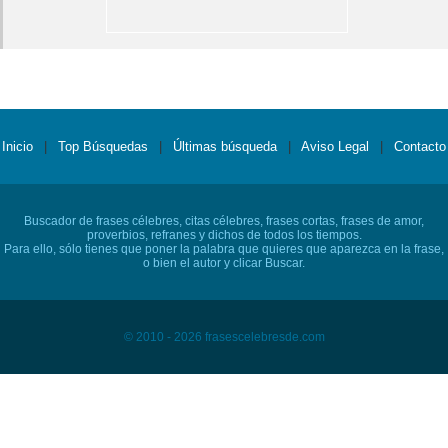
Inicio
|
Top Búsquedas
|
Últimas búsqueda
|
Aviso Legal
|
Contacto
Buscador de frases célebres, citas célebres, frases cortas, frases de amor,
proverbios, refranes y dichos de todos los tiempos.
Para ello, sólo tienes que poner la palabra que quieres que aparezca en la frase,
o bien el autor y clicar Buscar.
© 2010 - 2026 frasescelebresde.com