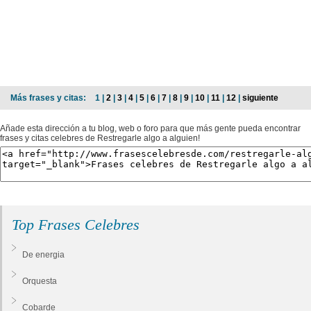
Más frases y citas:
1 |
2
|
3
|
4
|
5
|
6
|
7
|
8
|
9
|
10
|
11
|
12
|
siguiente
Añade esta dirección a tu blog, web o foro para que más gente pueda encontrar
frases y citas celebres de Restregarle algo a alguien!
Top Frases Celebres
De energia
Orquesta
Cobarde