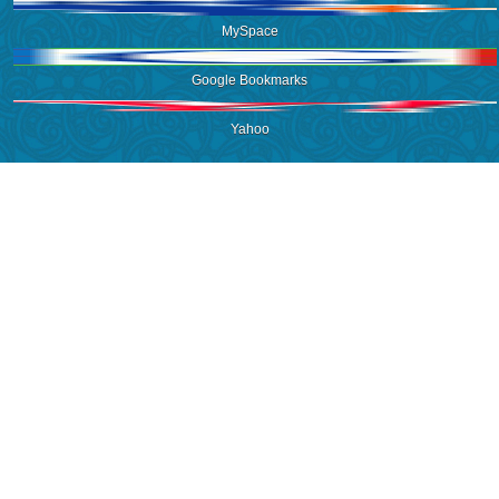
MySpace
Google Bookmarks
Yahoo