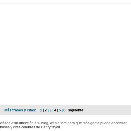
Más frases y citas:
1 |
2
|
3
|
4
|
5
|
6
|
siguiente
Añade esta dirección a tu blog, web o foro para que más gente pueda encontrar
frases y citas celebres de Henry fayol!