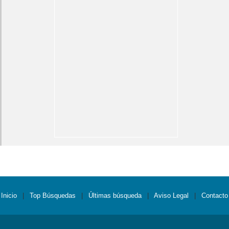
Inicio
|
Top Búsquedas
|
Últimas búsqueda
|
Aviso Legal
|
Contacto