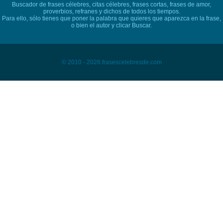
Buscador de frases célebres, citas célebres, frases cortas, frases de amor,
proverbios, refranes y dichos de todos los tiempos.
Para ello, sólo tienes que poner la palabra que quieres que aparezca en la frase,
o bien el autor y clicar Buscar.
© 2010 - 2026 frasescelebresde.com