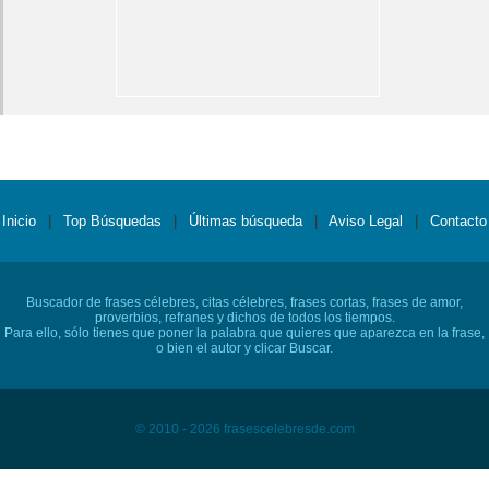
Inicio
|
Top Búsquedas
|
Últimas búsqueda
|
Aviso Legal
|
Contacto
Buscador de frases célebres, citas célebres, frases cortas, frases de amor,
proverbios, refranes y dichos de todos los tiempos.
Para ello, sólo tienes que poner la palabra que quieres que aparezca en la frase,
o bien el autor y clicar Buscar.
© 2010 - 2026 frasescelebresde.com