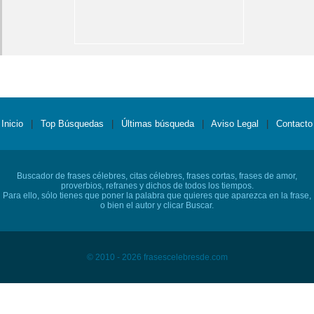
Inicio
|
Top Búsquedas
|
Últimas búsqueda
|
Aviso Legal
|
Contacto
Buscador de frases célebres, citas célebres, frases cortas, frases de amor,
proverbios, refranes y dichos de todos los tiempos.
Para ello, sólo tienes que poner la palabra que quieres que aparezca en la frase,
o bien el autor y clicar Buscar.
© 2010 - 2026 frasescelebresde.com