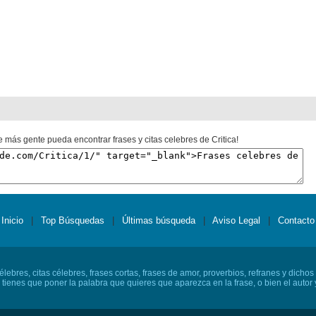
e más gente pueda encontrar frases y citas celebres de Critica!
Inicio
|
Top Búsquedas
|
Últimas búsqueda
|
Aviso Legal
|
Contacto
lebres, citas célebres, frases cortas, frases de amor, proverbios, refranes y dichos
o tienes que poner la palabra que quieres que aparezca en la frase, o bien el autor y