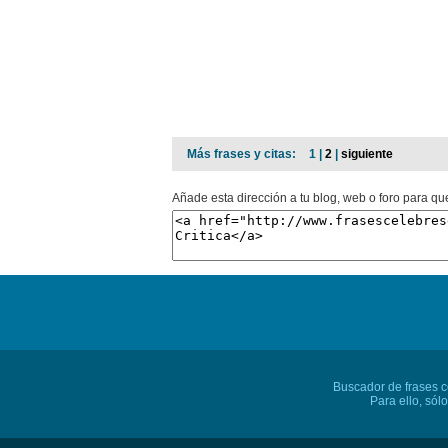
Más frases y citas:
1 |
2
|
siguiente
Añade esta dirección a tu blog, web o foro para qu
Buscador de frases cé
Para ello, sól