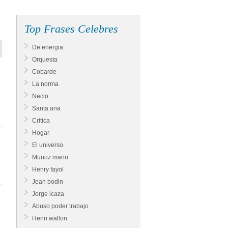
Top Frases Celebres
De energia
Orquesta
Cobarde
La norma
Necio
Santa ana
Critica
Hogar
El universo
Munoz marin
Henry fayol
Jean bodin
Jorge icaza
Abuso poder trabajo
Henri wallon