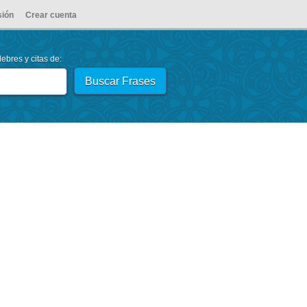
sión
Crear cuenta
ebres y citas de: