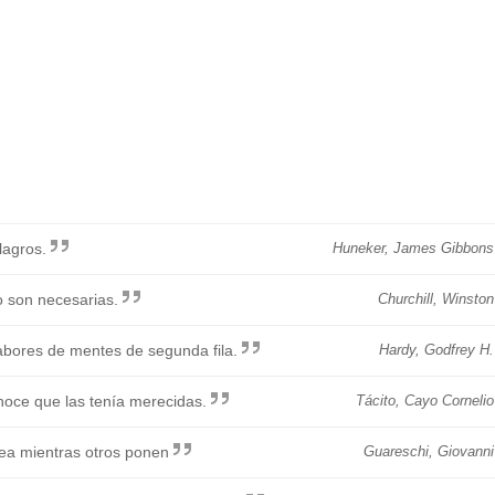
lagros.
Huneker, James Gibbons
o son necesarias.
Churchill, Winston
labores de mentes de segunda fila.
Hardy, Godfrey H.
onoce que las tenía merecidas.
Tácito, Cayo Cornelio
rea mientras otros ponen
Guareschi, Giovanni