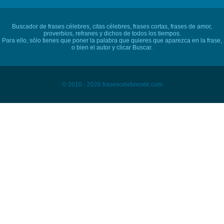
Buscador de frases célebres, citas célebres, frases cortas, frases de amor,
proverbios, refranes y dichos de todos los tiempos.
Para ello, sólo tienes que poner la palabra que quieres que aparezca en la frase,
o bien el autor y clicar Buscar.
© 2010 - 2026 frasescelebresde.com