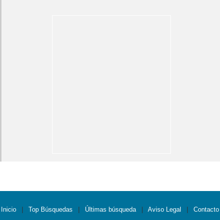
Inicio
|
Top Búsquedas
|
Últimas búsqueda
|
Aviso Legal
|
Contacto