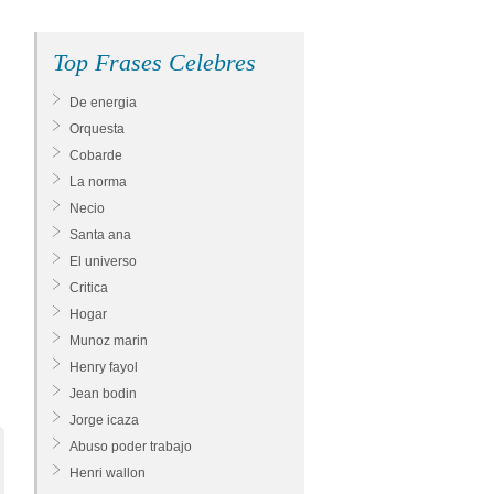
Top Frases Celebres
De energia
Orquesta
Cobarde
La norma
Necio
Santa ana
El universo
Critica
Hogar
Munoz marin
Henry fayol
Jean bodin
Jorge icaza
Abuso poder trabajo
Henri wallon