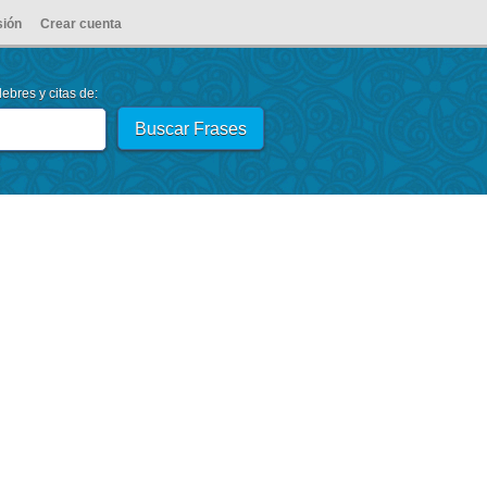
sión
Crear cuenta
ebres y citas de: