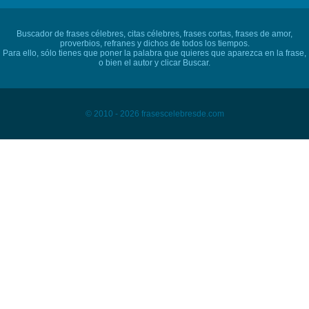
Buscador de frases célebres, citas célebres, frases cortas, frases de amor,
proverbios, refranes y dichos de todos los tiempos.
Para ello, sólo tienes que poner la palabra que quieres que aparezca en la frase,
o bien el autor y clicar Buscar.
© 2010 - 2026 frasescelebresde.com