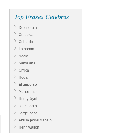
Top Frases Celebres
De energia
Orquesta
Cobarde
La norma
Necio
Santa ana
Critica
Hogar
El universo
Munoz marin
Henry fayol
Jean bodin
Jorge icaza
Abuso poder trabajo
Henri wallon