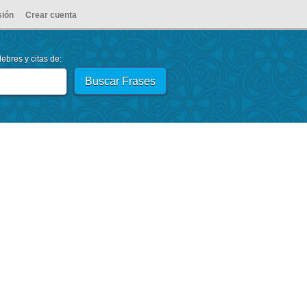
sión
Crear cuenta
ebres y citas de: