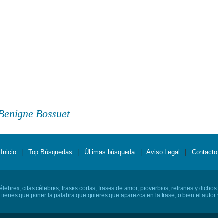
 Benigne Bossuet
Inicio
|
Top Búsquedas
|
Últimas búsqueda
|
Aviso Legal
|
Contacto
lebres, citas célebres, frases cortas, frases de amor, proverbios, refranes y dichos
o tienes que poner la palabra que quieres que aparezca en la frase, o bien el autor y