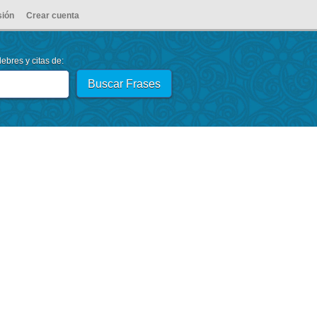
sión
Crear cuenta
ebres y citas de: