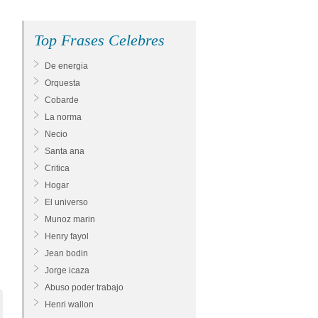
Top Frases Celebres
De energia
Orquesta
Cobarde
La norma
Necio
Santa ana
Critica
Hogar
El universo
Munoz marin
Henry fayol
Jean bodin
Jorge icaza
Abuso poder trabajo
Henri wallon