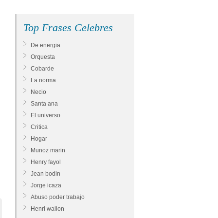
Top Frases Celebres
De energia
Orquesta
Cobarde
La norma
Necio
Santa ana
El universo
Critica
Hogar
Munoz marin
Henry fayol
Jean bodin
Jorge icaza
Abuso poder trabajo
Henri wallon