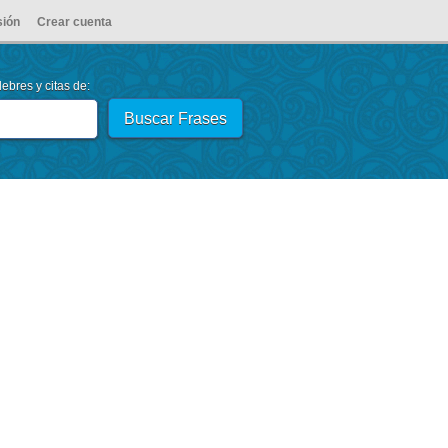
sión
Crear cuenta
ebres y citas de: