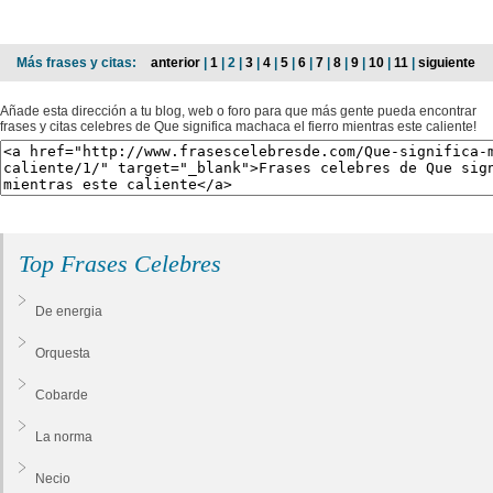
Más frases y citas:
anterior
|
1
| 2 |
3
|
4
|
5
|
6
|
7
|
8
|
9
|
10
|
11
|
siguiente
Añade esta dirección a tu blog, web o foro para que más gente pueda encontrar
frases y citas celebres de Que significa machaca el fierro mientras este caliente!
Top Frases Celebres
De energia
Orquesta
Cobarde
La norma
Necio