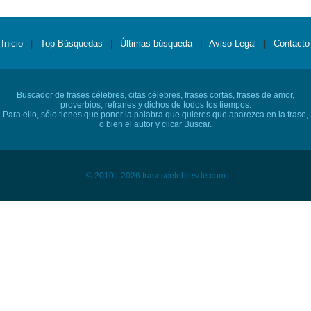
Inicio
|
Top Búsquedas
|
Últimas búsqueda
|
Aviso Legal
|
Contacto
Buscador de frases célebres, citas célebres, frases cortas, frases de amor,
proverbios, refranes y dichos de todos los tiempos.
Para ello, sólo tienes que poner la palabra que quieres que aparezca en la frase,
o bien el autor y clicar Buscar.
© 2010 - 2026 frasescelebresde.com