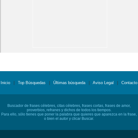
Inicio
|
Top Búsquedas
|
Últimas búsqueda
|
Aviso Legal
|
Contacto
Buscador de frases célebres, citas célebres, frases cortas, frases de amor,
proverbios, refranes y dichos de todos los tiempos.
Para ello, sólo tienes que poner la palabra que quieres que aparezca en la frase,
o bien el autor y clicar Buscar.