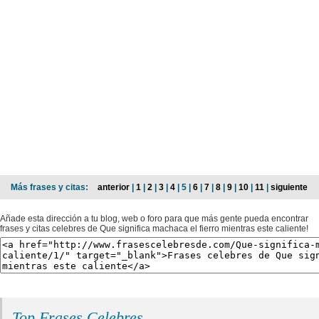
Más frases y citas:
anterior
|
1
|
2
|
3
|
4
| 5 |
6
|
7
|
8
|
9
|
10
|
11
|
siguiente
Añade esta dirección a tu blog, web o foro para que más gente pueda encontrar
frases y citas celebres de Que significa machaca el fierro mientras este caliente!
Top Frases Celebres