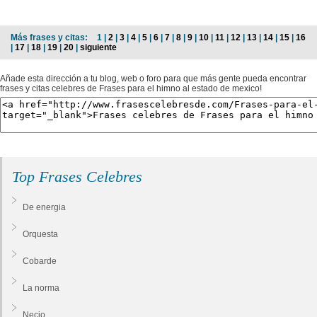
Más frases y citas:
1 |
2
|
3
|
4
|
5
|
6
|
7
|
8
|
9
|
10
|
11
|
12
|
13
|
14
|
15
|
16
|
17
|
18
|
19
|
20
|
siguiente
Añade esta dirección a tu blog, web o foro para que más gente pueda encontrar
frases y citas celebres de Frases para el himno al estado de mexico!
Top Frases Celebres
De energia
Orquesta
Cobarde
La norma
Necio