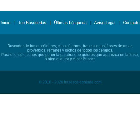
Inicio
|
Top Búsquedas
|
Últimas búsqueda
|
Aviso Legal
|
Contacto
Buscador de frases célebres, citas célebres, frases cortas, frases de amor,
proverbios, refranes y dichos de todos los tiempos.
Para ello, sólo tienes que poner la palabra que quieres que aparezca en la frase,
o bien el autor y clicar Buscar.
© 2010 - 2026 frasescelebresde.com