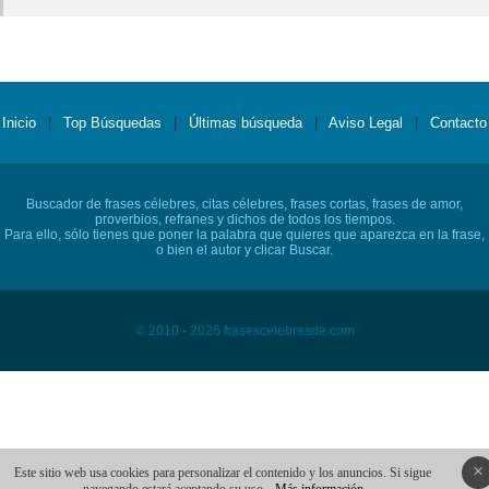
Inicio
|
Top Búsquedas
|
Últimas búsqueda
|
Aviso Legal
|
Contacto
Buscador de frases célebres, citas célebres, frases cortas, frases de amor,
proverbios, refranes y dichos de todos los tiempos.
Para ello, sólo tienes que poner la palabra que quieres que aparezca en la frase,
o bien el autor y clicar Buscar.
© 2010 - 2026 frasescelebresde.com
×
Este sitio web usa cookies para personalizar el contenido y los anuncios. Si sigue