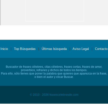
Inicio
|
Top Búsquedas
|
Últimas búsqueda
|
Aviso Legal
|
Contacto
Buscador de frases célebres, citas célebres, frases cortas, frases de amor,
proverbios, refranes y dichos de todos los tiempos.
Para ello, sólo tienes que poner la palabra que quieres que aparezca en la frase,
o bien el autor y clicar Buscar.
© 2010 - 2026 frasescelebresde.com