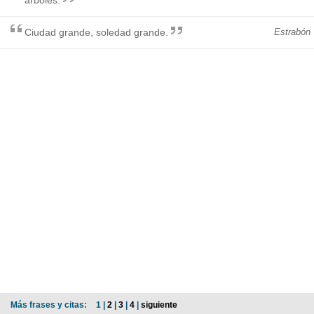
Ciudad grande, soledad grande.
Estrabón
Más frases y citas:
1 |
2
|
3
|
4
|
siguiente