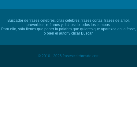
Buscador de frases célebres, citas célebres, frases cortas, frases de amor,
proverbios, refranes y dichos de todos los tiempos.
Para ello, sólo tienes que poner la palabra que quieres que aparezca en la frase,
o bien el autor y clicar Buscar.
© 2010 - 2026 frasescelebresde.com