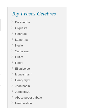
Top Frases Celebres
De energia
Orquesta
Cobarde
La norma
Necio
Santa ana
Critica
Hogar
El universo
Munoz marin
Henry fayol
Jean bodin
Jorge icaza
Abuso poder trabajo
Henri wallon