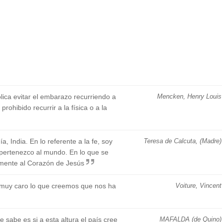
lica evitar el embarazo recurriendo a
Mencken, Henry Louis
ohibido recurrir a la física o a la
 India. En lo referente a la fe, soy
Teresa de Calcuta, (Madre)
 pertenezco al mundo. En lo que se
almente al Corazón de Jesús
 muy caro lo que creemos que nos ha
Voiture, Vincent
 sabe es si a esta altura el país cree
MAFALDA (de Quino)