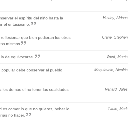
nservar el espíritu del niño hasta la
Huxley, Aldous
er el entusiasmo.
eflexionar que bien pudieran los otros
Crane, Stephen
ros mismos
s la de equivocarse.
West, Morris
or popular debe conservar al pueblo
Maquiavelo, Nicolás
a los demás el no tener las cualidades
Renard, Jules
d es comer lo que no quieres, beber lo
Twain, Mark
irías no hacer.