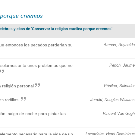
a porque creemos
elebres y citas de 'Conservar la religion catolica porque creemos'
que entonces los pecados perderían su
Arenas, Reynaldo
onsolarnos ante unos problemas que no
Perich, Jaume
religión personal
Pániker, Salvador
s rodillas.
Jerrold, Douglas Williams
ón, salgo de noche para pintar las
Vincent Van Gogh
n elemento necesario para la vida de un
Lacordaire, Herni Dominique