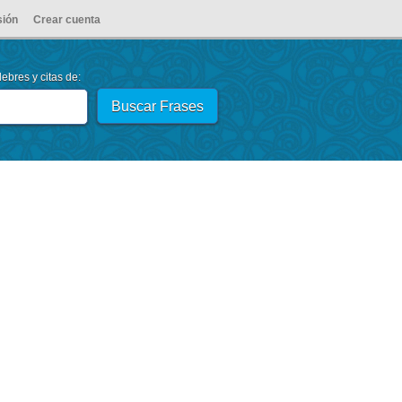
sión
Crear cuenta
ebres y citas de: