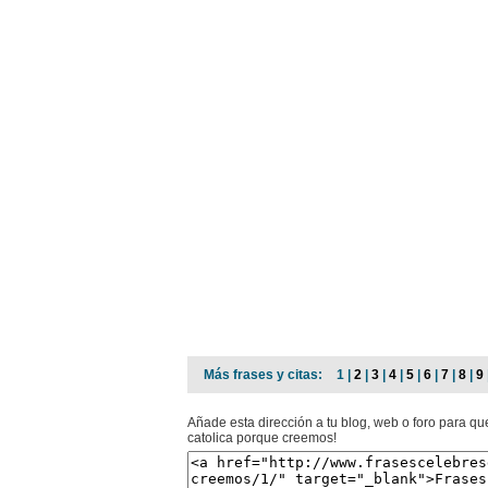
Más frases y citas:
1 |
2
|
3
|
4
|
5
|
6
|
7
|
8
|
9
Añade esta dirección a tu blog, web o foro para qu
catolica porque creemos!