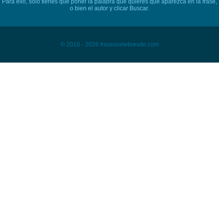
Para ello, sólo tienes que poner la palabra que quieres que aparezca en la frase,
o bien el autor y clicar Buscar.
© 2010 - 2026 frasescelebresde.com