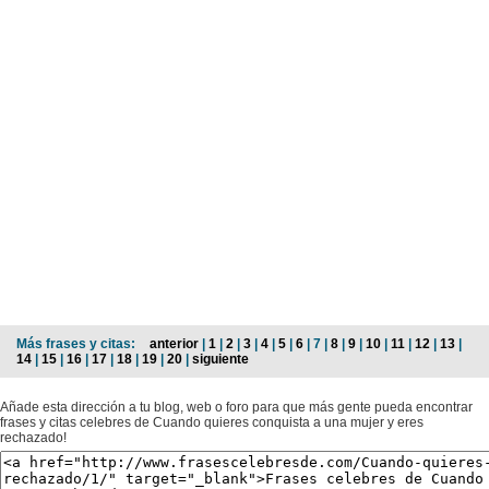
Más frases y citas:
anterior
|
1
|
2
|
3
|
4
|
5
|
6
| 7 |
8
|
9
|
10
|
11
|
12
|
13
|
14
|
15
|
16
|
17
|
18
|
19
|
20
|
siguiente
Añade esta dirección a tu blog, web o foro para que más gente pueda encontrar
frases y citas celebres de Cuando quieres conquista a una mujer y eres
rechazado!