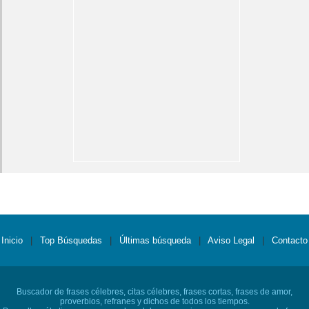
Inicio
|
Top Búsquedas
|
Últimas búsqueda
|
Aviso Legal
|
Contacto
Buscador de frases célebres, citas célebres, frases cortas, frases de amor,
proverbios, refranes y dichos de todos los tiempos.