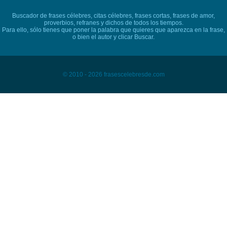
Buscador de frases célebres, citas célebres, frases cortas, frases de amor,
proverbios, refranes y dichos de todos los tiempos.
Para ello, sólo tienes que poner la palabra que quieres que aparezca en la frase,
o bien el autor y clicar Buscar.
© 2010 - 2026 frasescelebresde.com