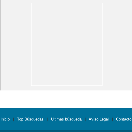
Inicio
|
Top Búsquedas
|
Últimas búsqueda
|
Aviso Legal
|
Contacto