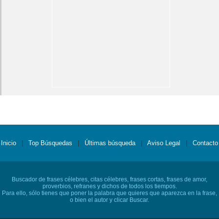
Inicio
|
Top Búsquedas
|
Últimas búsqueda
|
Aviso Legal
|
Contacto
Buscador de frases célebres, citas célebres, frases cortas, frases de amor,
proverbios, refranes y dichos de todos los tiempos.
Para ello, sólo tienes que poner la palabra que quieres que aparezca en la frase,
o bien el autor y clicar Buscar.