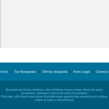
Inicio
|
Top Búsquedas
|
Últimas búsqueda
|
Aviso Legal
|
Contacto
Buscador de frases célebres, citas célebres, frases cortas, frases de amor,
proverbios, refranes y dichos de todos los tiempos.
Para ello, sólo tienes que poner la palabra que quieres que aparezca en la frase,
o bien el autor y clicar Buscar.