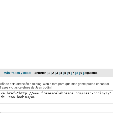
Más frases y citas:
anterior
|
1
|
2
|
3
|
4
|
5
|
6
|
7
| 8 |
9
|
siguiente
Añade esta dirección a tu blog, web o foro para que más gente pueda encontrar
frases y citas celebres de Jean bodin!