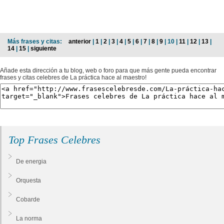
Más frases y citas:
anterior
|
1
|
2
|
3
|
4
|
5
|
6
|
7
|
8
|
9
| 10 |
11
|
12
|
13
|
14
|
15
|
siguiente
Añade esta dirección a tu blog, web o foro para que más gente pueda encontrar
frases y citas celebres de La práctica hace al maestro!
Top Frases Celebres
De energia
Orquesta
Cobarde
La norma