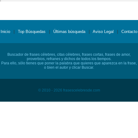
Inicio
|
Top Búsquedas
|
Últimas búsqueda
|
Aviso Legal
|
Contacto
Buscador de frases célebres, citas célebres, frases cortas, frases de amor,
proverbios, refranes y dichos de todos los tiempos.
Para ello, sólo tienes que poner la palabra que quieres que aparezca en la frase,
o bien el autor y clicar Buscar.
© 2010 - 2026 frasescelebresde.com