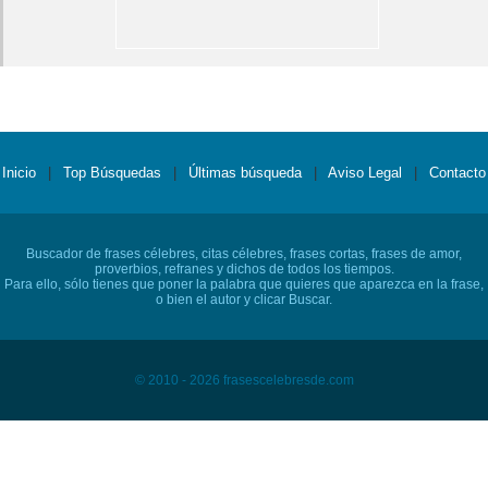
Inicio
|
Top Búsquedas
|
Últimas búsqueda
|
Aviso Legal
|
Contacto
Buscador de frases célebres, citas célebres, frases cortas, frases de amor,
proverbios, refranes y dichos de todos los tiempos.
Para ello, sólo tienes que poner la palabra que quieres que aparezca en la frase,
o bien el autor y clicar Buscar.
© 2010 - 2026 frasescelebresde.com