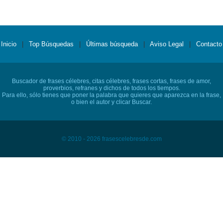
Inicio
|
Top Búsquedas
|
Últimas búsqueda
|
Aviso Legal
|
Contacto
Buscador de frases célebres, citas célebres, frases cortas, frases de amor,
proverbios, refranes y dichos de todos los tiempos.
Para ello, sólo tienes que poner la palabra que quieres que aparezca en la frase,
o bien el autor y clicar Buscar.
© 2010 - 2026 frasescelebresde.com