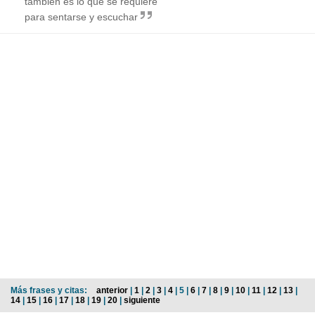
también es lo que se requiere
para sentarse y escuchar
Más frases y citas:
anterior
|
1
|
2
|
3
|
4
| 5 |
6
|
7
|
8
|
9
|
10
|
11
|
12
|
13
|
14
|
15
|
16
|
17
|
18
|
19
|
20
|
siguiente