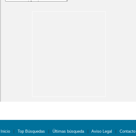
Inicio
|
Top Búsquedas
|
Últimas búsqueda
|
Aviso Legal
|
Contacto