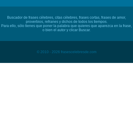
Buscador de frases célebres, citas célebres, frases cortas, frases de amor,
proverbios, refranes y dichos de todos los tiempos.
Para ello, sólo tienes que poner la palabra que quieres que aparezca en la frase,
o bien el autor y clicar Buscar.
© 2010 - 2026 frasescelebresde.com