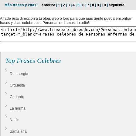
Más frases y citas:
anterior
|
1
|
2
|
3
|
4
| 5 |
6
|
7
|
8
|
9
|
10
|
siguiente
Añade esta dirección a tu blog, web o foro para que más gente pueda encontrar
frases y citas celebres de Personas enfermas de odio!
Top Frases Celebres
De energia
Orquesta
Cobarde
La norma
Necio
Santa ana