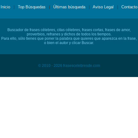
Inicio
|
Top Búsquedas
|
Últimas búsqueda
|
Aviso Legal
|
Contacto
Buscador de frases célebres, citas célebres, frases cortas, frases de amor,
proverbios, refranes y dichos de todos los tiempos.
Para ello, sólo tienes que poner la palabra que quieres que aparezca en la frase,
o bien el autor y clicar Buscar.
© 2010 - 2026 frasescelebresde.com