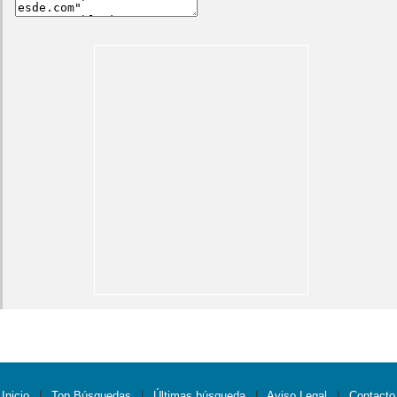
Inicio
|
Top Búsquedas
|
Últimas búsqueda
|
Aviso Legal
|
Contacto