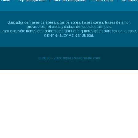
Buscador de frases célebres, citas célebres, frases cortas, frases de amor,
proverbios, refranes y dichos de todos los tiempos.
Para ello, sólo tienes que poner la palabra que quieres que aparezca en la frase,
o bien el autor y clicar Buscar.
© 2010 - 2026 frasescelebresde.com