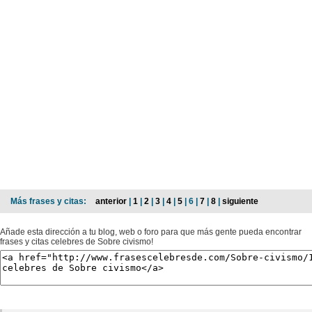
Más frases y citas:
anterior
|
1
|
2
|
3
|
4
|
5
| 6 |
7
|
8
|
siguiente
Añade esta dirección a tu blog, web o foro para que más gente pueda encontrar
frases y citas celebres de Sobre civismo!