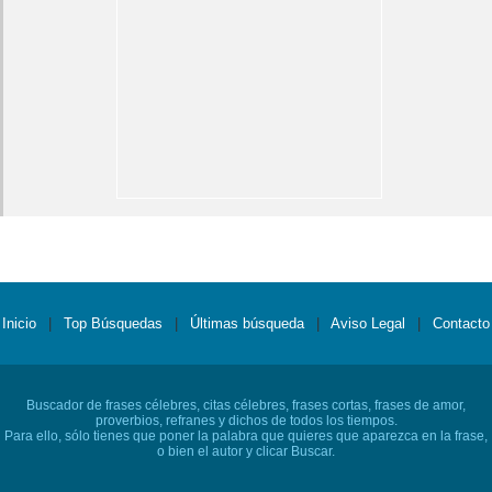
Inicio
|
Top Búsquedas
|
Últimas búsqueda
|
Aviso Legal
|
Contacto
Buscador de frases célebres, citas célebres, frases cortas, frases de amor,
proverbios, refranes y dichos de todos los tiempos.
Para ello, sólo tienes que poner la palabra que quieres que aparezca en la frase,
o bien el autor y clicar Buscar.