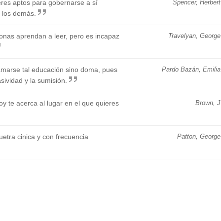
eres aptos para gobernarse a sí
Spencer, Herbert
 los demás.
onas aprendan a leer, pero es incapaz
Travelyan, George
amarse tal educación sino doma, pues
Pardo Bazán, Emilia
asividad y la sumisión.
y te acerca al lugar en el que quieres
Brown, J
etra cinica y con frecuencia
Patton, George