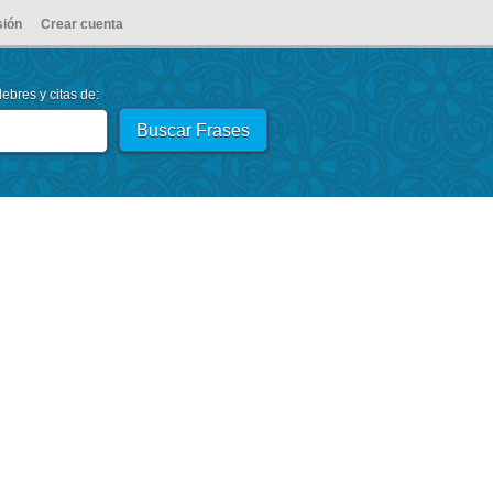
sión
Crear cuenta
ebres y citas de: