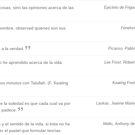
cosas, sino las opiniones acerca de las
Epicteto de Frigia
n hombre, observad quienes son sus
Fénelon
 a la verdad.
Picasso, Pablo
 he aprendido acerca de la vida:
Lee Frost, Robert
s minutos con Talullah. (F. Keating
Keating Fred
e la soledad es que cada cual va por
Laskas, Jeanne Marie
a padece.
 el sentido de la vida, si ésta no ha
Mello, Anthony de
 el pastel que formular teorías