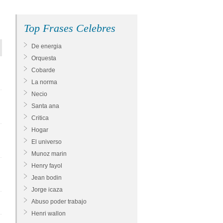
Top Frases Celebres
De energia
Orquesta
Cobarde
La norma
Necio
Santa ana
Critica
Hogar
El universo
Munoz marin
Henry fayol
Jean bodin
Jorge icaza
Abuso poder trabajo
Henri wallon