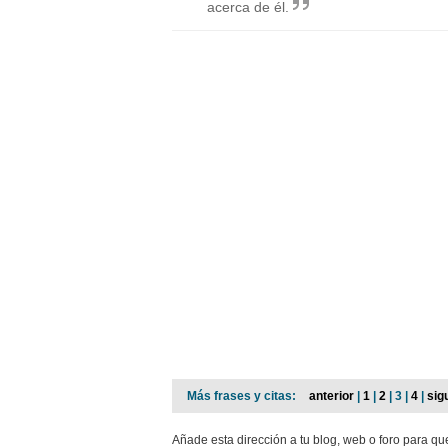
acerca de él.
Más frases y citas:
anterior
|
1
|
2
| 3 |
4
|
sig
Añade esta dirección a tu blog, web o foro para qu