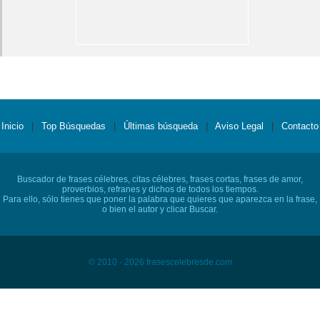
Inicio
|
Top Búsquedas
|
Últimas búsqueda
|
Aviso Legal
|
Contacto
Buscador de frases célebres, citas célebres, frases cortas, frases de amor,
proverbios, refranes y dichos de todos los tiempos.
Para ello, sólo tienes que poner la palabra que quieres que aparezca en la frase,
o bien el autor y clicar Buscar.
© 2010 - 2026 frasescelebresde.com