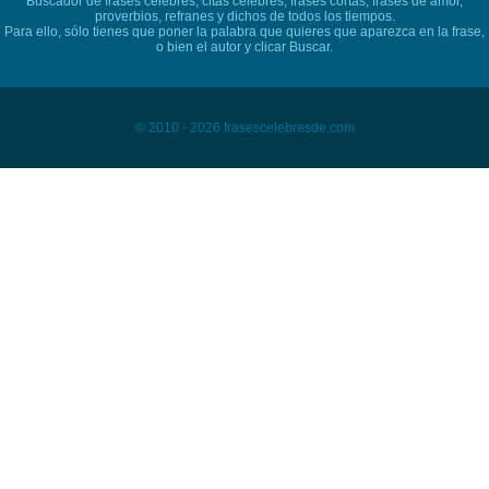
Buscador de frases célebres, citas célebres, frases cortas, frases de amor,
proverbios, refranes y dichos de todos los tiempos.
Para ello, sólo tienes que poner la palabra que quieres que aparezca en la frase,
o bien el autor y clicar Buscar.
© 2010 - 2026 frasescelebresde.com