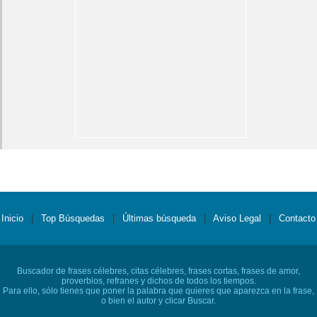
Inicio
|
Top Búsquedas
|
Últimas búsqueda
|
Aviso Legal
|
Contacto
Buscador de frases célebres, citas célebres, frases cortas, frases de amor,
proverbios, refranes y dichos de todos los tiempos.
Para ello, sólo tienes que poner la palabra que quieres que aparezca en la frase,
o bien el autor y clicar Buscar.