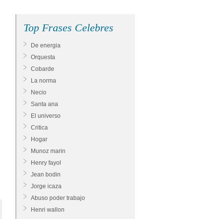
Top Frases Celebres
De energia
Orquesta
Cobarde
La norma
Necio
Santa ana
El universo
Critica
Hogar
Munoz marin
Henry fayol
Jean bodin
Jorge icaza
Abuso poder trabajo
Henri wallon