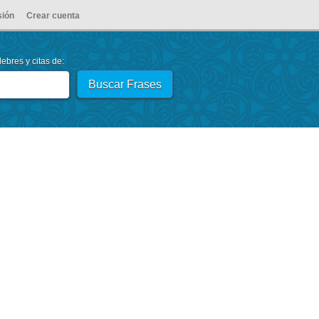
sión
Crear cuenta
ebres y citas de: