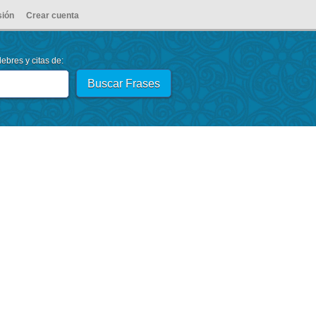
sión
Crear cuenta
ebres y citas de: