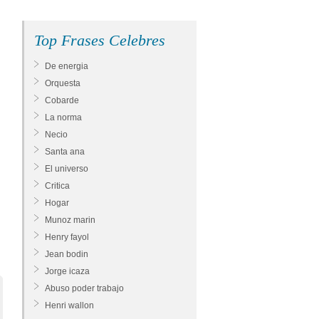
Top Frases Celebres
De energia
Orquesta
Cobarde
La norma
Necio
Santa ana
El universo
Critica
Hogar
Munoz marin
Henry fayol
Jean bodin
Jorge icaza
Abuso poder trabajo
Henri wallon