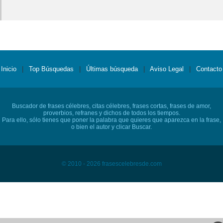
Inicio
|
Top Búsquedas
|
Últimas búsqueda
|
Aviso Legal
|
Contacto
Buscador de frases célebres, citas célebres, frases cortas, frases de amor,
proverbios, refranes y dichos de todos los tiempos.
Para ello, sólo tienes que poner la palabra que quieres que aparezca en la frase,
o bien el autor y clicar Buscar.
© 2010 - 2026 frasescelebresde.com