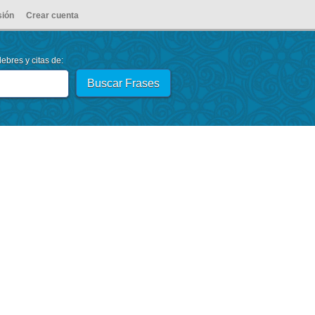
sión
Crear cuenta
ebres y citas de: