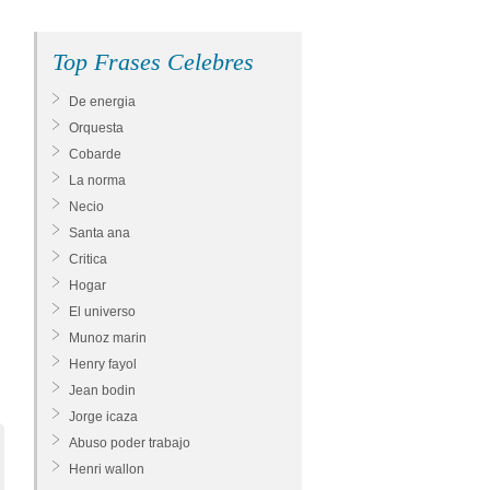
Top Frases Celebres
De energia
Orquesta
Cobarde
La norma
Necio
Santa ana
Critica
Hogar
El universo
Munoz marin
Henry fayol
Jean bodin
Jorge icaza
Abuso poder trabajo
Henri wallon