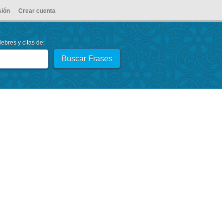
sión
Crear cuenta
ebres y citas de: