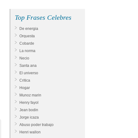
Top Frases Celebres
De energia
Orquesta
Cobarde
La norma
Necio
Santa ana
El universo
Critica
Hogar
Munoz marin
Henry fayol
Jean bodin
Jorge icaza
Abuso poder trabajo
Henri wallon