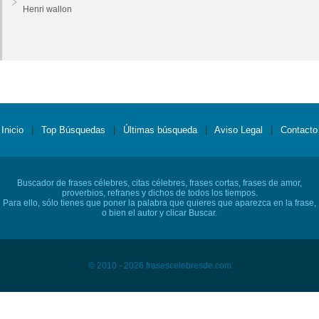
Henri wallon
Inicio
|
Top Búsquedas
|
Últimas búsqueda
|
Aviso Legal
|
Contacto
Buscador de frases célebres, citas célebres, frases cortas, frases de amor,
proverbios, refranes y dichos de todos los tiempos.
Para ello, sólo tienes que poner la palabra que quieres que aparezca en la frase,
o bien el autor y clicar Buscar.
© 2010 - 2026 frasescelebresde.com