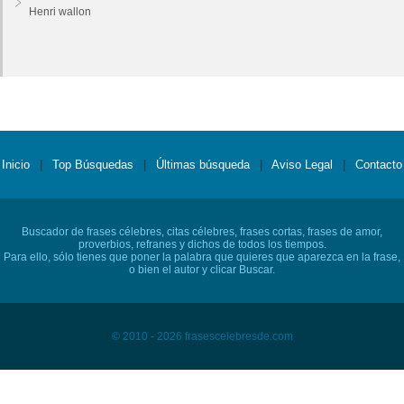
Henri wallon
Inicio
|
Top Búsquedas
|
Últimas búsqueda
|
Aviso Legal
|
Contacto
Buscador de frases célebres, citas célebres, frases cortas, frases de amor,
proverbios, refranes y dichos de todos los tiempos.
Para ello, sólo tienes que poner la palabra que quieres que aparezca en la frase,
o bien el autor y clicar Buscar.
© 2010 - 2026 frasescelebresde.com