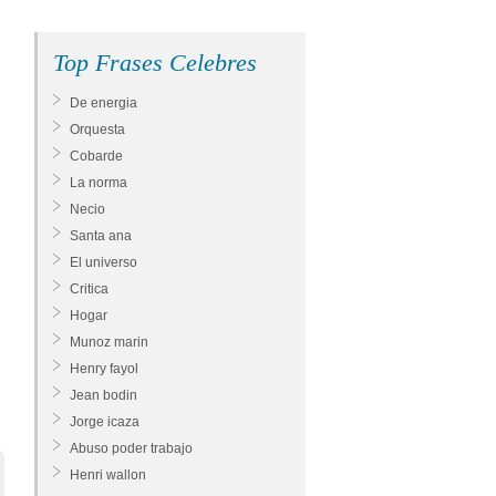
Top Frases Celebres
De energia
Orquesta
Cobarde
La norma
Necio
Santa ana
El universo
Critica
Hogar
Munoz marin
Henry fayol
Jean bodin
Jorge icaza
Abuso poder trabajo
Henri wallon