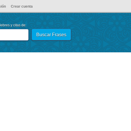
sión
Crear cuenta
ebres y citas de: