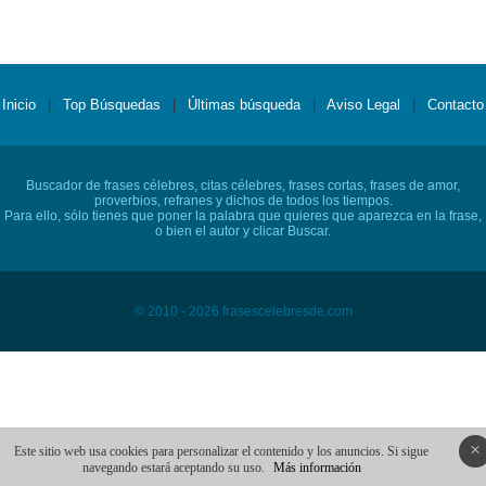
Inicio
|
Top Búsquedas
|
Últimas búsqueda
|
Aviso Legal
|
Contacto
Buscador de frases célebres, citas célebres, frases cortas, frases de amor,
proverbios, refranes y dichos de todos los tiempos.
Para ello, sólo tienes que poner la palabra que quieres que aparezca en la frase,
o bien el autor y clicar Buscar.
© 2010 - 2026 frasescelebresde.com
×
Este sitio web usa cookies para personalizar el contenido y los anuncios. Si sigue
navegando estará aceptando su uso.
Más información