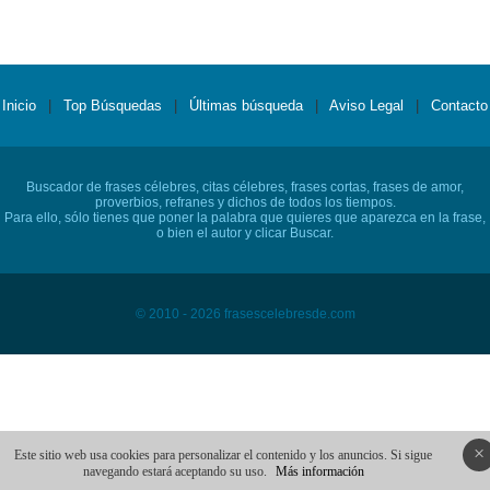
Inicio
|
Top Búsquedas
|
Últimas búsqueda
|
Aviso Legal
|
Contacto
Buscador de frases célebres, citas célebres, frases cortas, frases de amor,
proverbios, refranes y dichos de todos los tiempos.
Para ello, sólo tienes que poner la palabra que quieres que aparezca en la frase,
o bien el autor y clicar Buscar.
© 2010 - 2026 frasescelebresde.com
×
Este sitio web usa cookies para personalizar el contenido y los anuncios. Si sigue
navegando estará aceptando su uso.
Más información